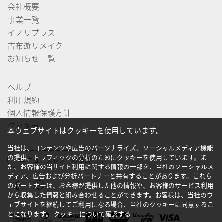
会社概要
事業一覧
イノリプラス
古布遊リメイク
お知らせ一覧
ヘルプ
利用規約
個人情報保護方針
クッキー
本ウェブサイトはクッキーを使用しています。
当社は、コンテンツや広告のパーソナライズ、ソーシャルメディア機能
の提供、トラフィックの分析のためにクッキーを使用しています。ま
ニュースレターの購読
た、お客様の当サイト利用に関する情報の一部を、当社のソーシャルメ
ディア、広告および分析パートナーと共有することがあります。これら
のパートナーは、お客様が提供した他の情報や、お客様のサービス利用
から収集した情報と組み合わせることができます。お客様は、当社のウ
ェブサイトを継続してご利用になる場合、当社のクッキーに同意するこ
とになります。
クッキーについて確認する